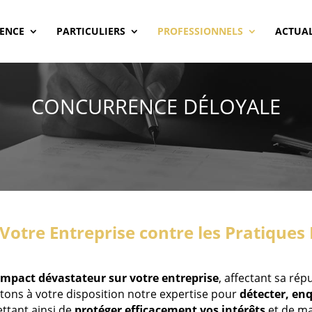
GENCE
PARTICULIERS
PROFESSIONNELS
ACTUAL
CONCURRENCE DÉLOYALE
Votre Entreprise contre les Pratiques
impact dévastateur sur votre entreprise
, affectant sa rép
tons à votre disposition notre expertise pour
détecter, enq
ttant ainsi de
protéger efficacement vos intérêts
et de ma