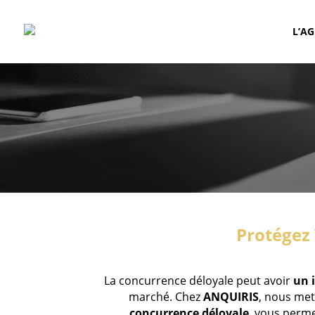
L’A
Protégez 
La concurrence déloyale peut avoir
un 
marché. Chez
ANQUIRIS
, nous met
concurrence déloyale
, vous perme