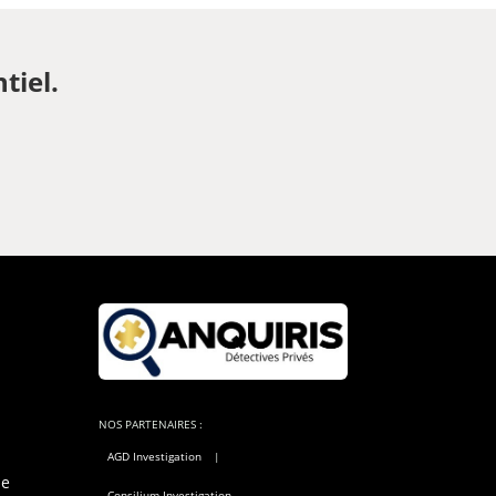
tiel.
NOS PARTENAIRES :
AGD Investigation
|
ue
Consilium Investigation