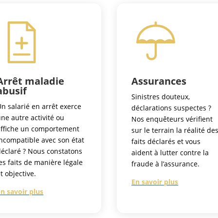
Arrêt maladie
Assurances
abusif
Sinistres douteux,
n salarié en arrêt exerce
déclarations suspectes ?
ne autre activité ou
Nos enquêteurs vérifient
affiche un comportement
sur le terrain la réalité de
incompatible avec son état
faits déclarés et vous
déclaré ? Nous constatons
aident à lutter contre la
es faits de manière légale
fraude à l’assurance.
t objective.
En savoir plus
En savoir plus